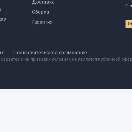
Доставка
E-m
з
Сборка
каз
Гарантия
О
ых
Пользовательское соглашение
 характер и ни при каких условиях не является публичной оф