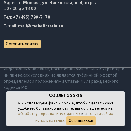
Адрес:
г. Москва, ул. Чагинская, д. 4, стр. 2
с 09:00 до 18:00
Тел:
+7 (495) 799-7170
E-mail:
mail@mebelinteria.ru
Оставить заявку
Информация на сайте, носит ознакомительный характер и
ни при каких условиях не является публичной офертой,
определяемой положениями Статьи 437 Гражданского
кодекса РФ.
Файлы cookie
Политика обработки персональных данных
Мы используем файлы cookie, чтобы cделать сайт
удобнее. Оставаясь на сайте, вы соглашаетесь на
Пользовательское соглашение
обработку персональных данных
и с
политикой их
Соглашаюсь
использования
.
© 2008 - 2026 Мебель Интериа