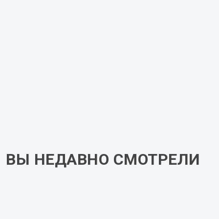
Задняя стенка
ХДФ
Регулируемые опоры
да
Цена указана за корпус из ЛДСП белого цвета. При
оформлении заказа Вы можете указать нужный вам
цвет (декор) ЛДСП корпуса в комментарии к
заказу. Итоговую стоимость Вам сообщит менеджер
после обработки Вашего заказа.
ВЫ НЕДАВНО СМОТРЕЛИ