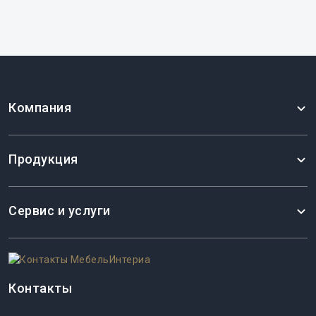
Шкаф-пенал под духовой шкаф прямой
600x560x2140, универсальный, 4 полки, без ящиков
Компания
13356 ₽
Продукция
Сервис и услуги
Контакты