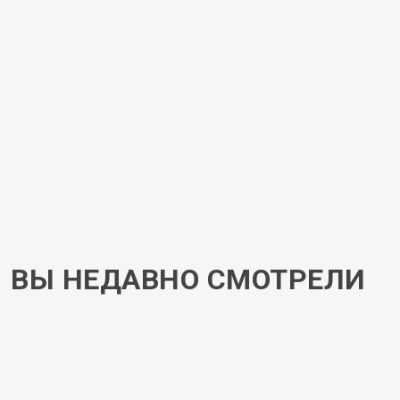
Материал корпуса
ЛДСП
Задняя стенка
ХДФ
Цена указана за корпус из ЛДСП белого цвета. При
оформлении заказа Вы можете указать нужный вам
цвет (декор) ЛДСП корпуса в комментарии к
заказу. Итоговую стоимость Вам сообщит менеджер
после обработки Вашего заказа.
ВЫ НЕДАВНО СМОТРЕЛИ