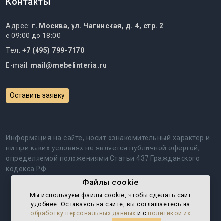
Контакты
Адрес:
г. Москва, ул. Чагинская, д. 4, стр. 2
с 09:00 до 18:00
Тел:
+7 (495) 799-7170
E-mail:
mail@mebelinteria.ru
Оставить заявку
Информация на сайте, носит ознакомительный характер и
ни при каких условиях не является публичной офертой,
определяемой положениями Статьи 437 Гражданского
кодекса РФ.
Файлы cookie
Политика обработки персональных данных
Мы используем файлы cookie, чтобы cделать сайт
удобнее. Оставаясь на сайте, вы соглашаетесь на
Пользовательское соглашение
обработку персональных данных
и с
политикой их