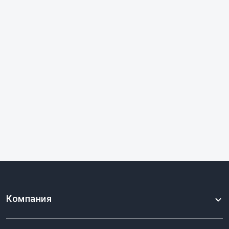
Тумба прямая 300x520x820, универсальная, без
полок, 2 ящика
Компания
10440 ₽