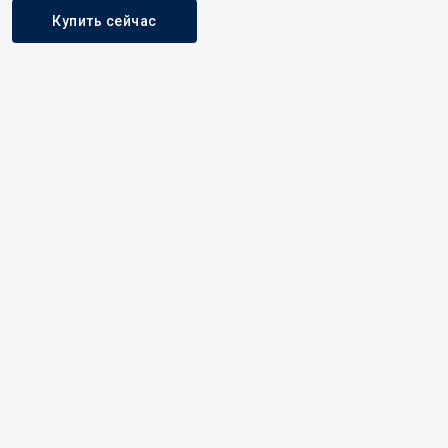
Купить сейчас
Описание и характеристики
Комплект
Доставка
Сроки изготовления
Описание
Кухонная тумба прямая, шириной 600 мм. Высота
тумбы 820 мм , глубина 520 мм. Тумба для левой и
правой стороны. Тумба для хранения кухонных