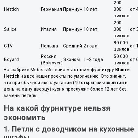
200
Hettich
Германия
Премиум
10 лет
000
от 
циклов
200
Salice
Италия
Премиум
10 лет
000
от 
циклов
80 000
GTV
Польша
Средний
2 года
от 
циклов
Россия
50 000
Boyard
Эконом
1–2 года
от 
(Bolsover)
циклов
На фабрике МебельИнтериа мы ставим фурнитуру
Blum
и
Hettich
на все наши проекты по умолчанию. Это значит,
что при обычной эксплуатации (40 открытий-закрытий в
день на одну дверцу) кухня прослужит более 12 лет без
замены петель.
На какой фурнитуре нельзя
экономить
1. Петли с доводчиком на кухонные
шкафы