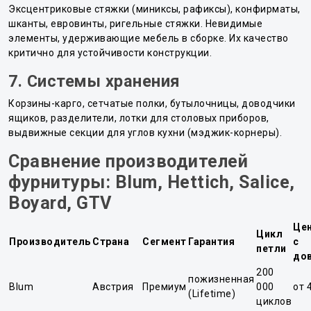
Эксцентриковые стяжки (миниксы, рафиксы), конфирматы,
шканты, евровинты, ригельные стяжки. Невидимые
элементы, удерживающие мебель в сборке. Их качество
критично для устойчивости конструкции.
7. Системы хранения
Корзины-карго, сетчатые полки, бутылочницы, доводчики
ящиков, разделители, лотки для столовых приборов,
выдвижные секции для углов кухни (мэджик-корнеры).
Сравнение производителей
фурнитуры: Blum, Hettich, Salice,
Boyard, GTV
Цен
Цикл
Производитель
Страна
Сегмент
Гарантия
с
петли
до
200
пожизненная
Blum
Австрия
Премиум
000
от 
(Lifetime)
циклов