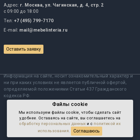
Адрес:
г. Москва, ул. Чагинская, д. 4, стр. 2
с 09:00 до 18:00
Тел:
+7 (495) 799-7170
E-mail:
mail@mebelinteria.ru
Оставить заявку
Информация на сайте, носит ознакомительный характер и
ни при каких условиях не является публичной офертой,
определяемой положениями Статьи 437 Гражданского
кодекса РФ.
Файлы cookie
Политика обработки персональных данных
Мы используем файлы cookie, чтобы cделать сайт
удобнее. Оставаясь на сайте, вы соглашаетесь на
Пользовательское соглашение
обработку персональных данных
и с
политикой их
Соглашаюсь
использования
.
© 2008 - 2026 Мебель Интериа