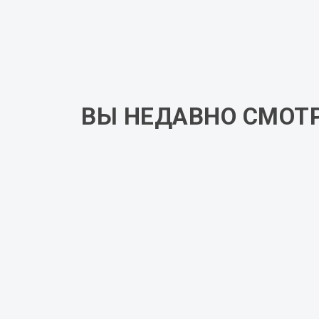
Направляющие с доводчиком
Цена указана за корпус из ЛДСП белого
комментарии к заказу. Итоговую стоимо
ВЫ НЕДАВНО СМОТ