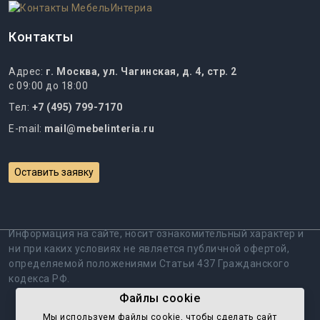
Контакты
Адрес:
г. Москва, ул. Чагинская, д. 4, стр. 2
с 09:00 до 18:00
Тел:
+7 (495) 799-7170
E-mail:
mail@mebelinteria.ru
Оставить заявку
Информация на сайте, носит ознакомительный характер и
ни при каких условиях не является публичной офертой,
определяемой положениями Статьи 437 Гражданского
кодекса РФ.
Файлы cookie
Политика обработки персональных данных
Мы используем файлы cookie, чтобы cделать сайт