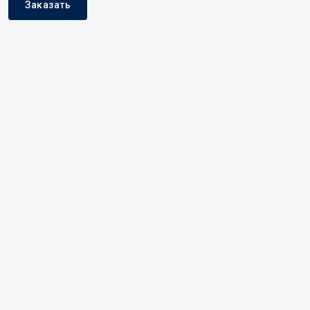
Заказать
Характеристики и описание
Комплект
Замер
Доставка
Сроки изготовления
Характеристики
Высота, мм
2360
Глубина, мм
600