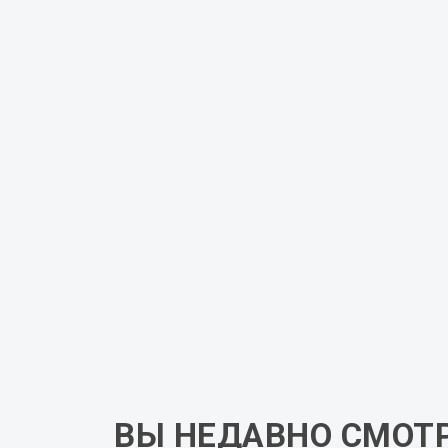
Описание
Шкаф-купе MSK.K.11.02 станет прекрас
спальни. Фасады шкафа выполнены из н
цвета. Просторный внутренний объём по
обувь и аксессуары, поддерживая поряд
материалы обеспечивают надежность, до
изделия.
Данную модель вы можете заказать в др
варианты внутренней организации простр
Для уточнения стимости оставьте заявку
нашими дизайнерами по телефону или в
ВЫ НЕДАВНО СМОТ