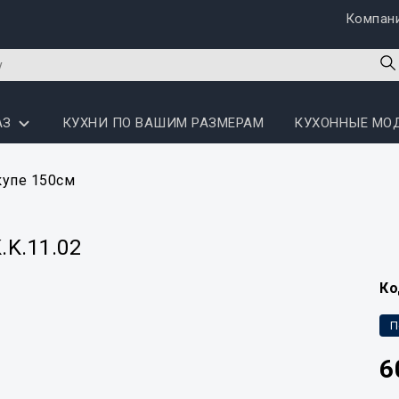
Компан
АЗ
КУХНИ ПО ВАШИМ РАЗМЕРАМ
КУХОННЫЕ МО
упе 150см
K.11.02
Ко
П
6