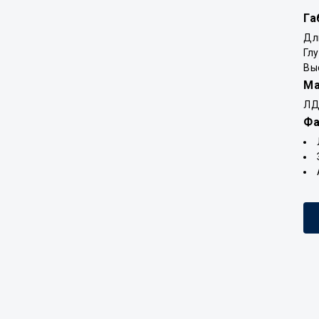
Га
Дл
Гл
Вы
Ма
ЛД
Фа