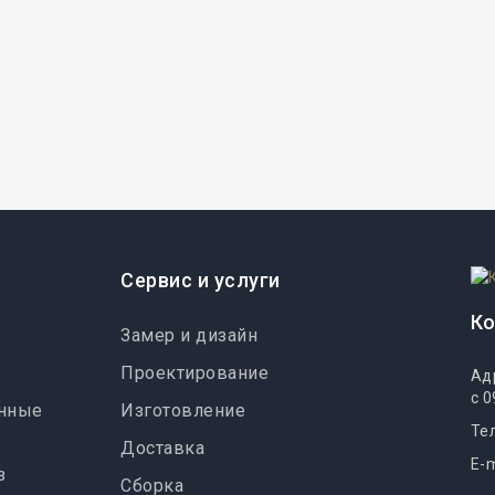
Шкаф-купе 150см
60230 ₽
Сервис и услуги
К
Замер и дизайн
Проектирование
Ад
с 0
онные
Изготовление
Те
Доставка
E-m
з
Сборка